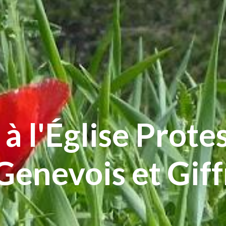
à l'Église Prote
Genevois et Giff