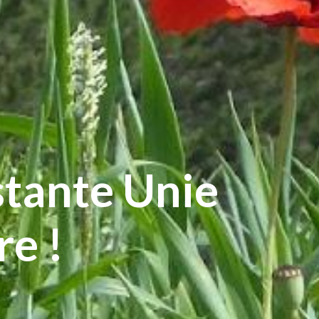
stante Unie
re !